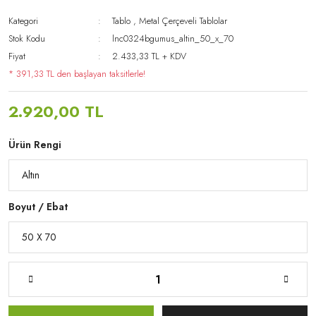
Kategori
Tablo
,
Metal Çerçeveli Tablolar
Stok Kodu
lnc0324bgumus_altin_50_x_70
Fiyat
2.433,33 TL + KDV
* 391,33 TL den başlayan taksitlerle!
2.920,00 TL
Ürün Rengi
Boyut / Ebat