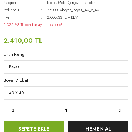
Kategori
Tablo
,
Metal Çerçeveli Tablolar
Stok Kodu
lnc0001wbeyaz_beyaz_40_x_40
Fiyat
2.008,33 TL + KDV
* 322,98 TL den başlayan taksitlerle!
2.410,00 TL
Ürün Rengi
Boyut / Ebat
SEPETE EKLE
HEMEN AL