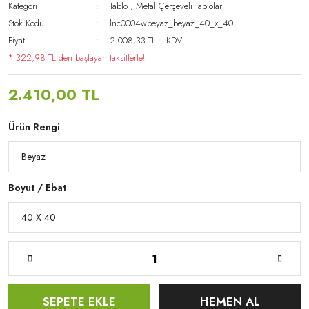
Kategori
Tablo
,
Metal Çerçeveli Tablolar
Stok Kodu
lnc0004wbeyaz_beyaz_40_x_40
Fiyat
2.008,33 TL + KDV
* 322,98 TL den başlayan taksitlerle!
2.410,00 TL
Ürün Rengi
Boyut / Ebat
SEPETE EKLE
HEMEN AL