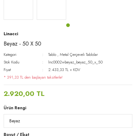
Linacci
Beyaz - 50 X 50
Kategori
Tablo
,
Metal Çerçeveli Tablolar
Stok Kodu
lnc0002wbeyaz_beyaz_50_x_50
Fiyat
2.433,33 TL + KDV
* 391,33 TL den başlayan taksitlerle!
2.920,00 TL
Ürün Rengi
Boyut / Ebat