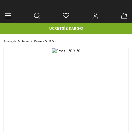
Geri Dön
Tablo
ÜCRETSİZ KARGO
Ayna Çerçeveli
Anasayfa
Tablo
Beyaz - 50 X 50
Tablolar
Kanvas Tablolar
Mdf Tablo
Metal Çerçeveli
Tablolar