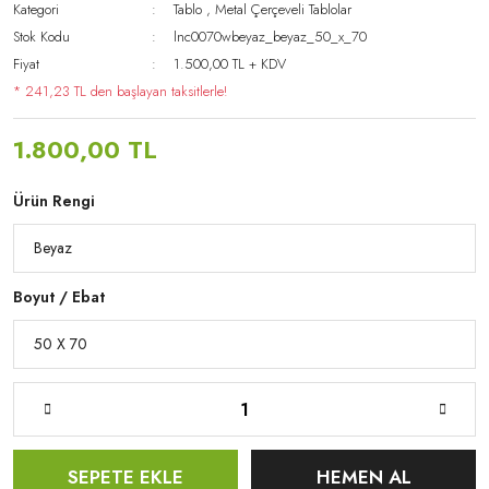
Kategori
Tablo
,
Metal Çerçeveli Tablolar
Stok Kodu
lnc0070wbeyaz_beyaz_50_x_70
Fiyat
1.500,00 TL + KDV
* 241,23 TL den başlayan taksitlerle!
1.800,00 TL
Ürün Rengi
Boyut / Ebat
SEPETE EKLE
HEMEN AL