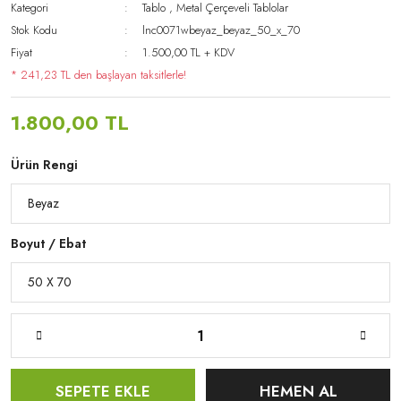
Kategori
Tablo
,
Metal Çerçeveli Tablolar
Stok Kodu
lnc0071wbeyaz_beyaz_50_x_70
Fiyat
1.500,00 TL + KDV
* 241,23 TL den başlayan taksitlerle!
1.800,00 TL
Ürün Rengi
Boyut / Ebat
SEPETE EKLE
HEMEN AL