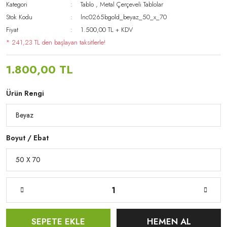
Kategori
Tablo
,
Metal Çerçeveli Tablolar
Stok Kodu
lnc0265bgold_beyaz_50_x_70
Fiyat
1.500,00 TL + KDV
* 241,23 TL den başlayan taksitlerle!
1.800,00 TL
Ürün Rengi
Boyut / Ebat
SEPETE EKLE
HEMEN AL