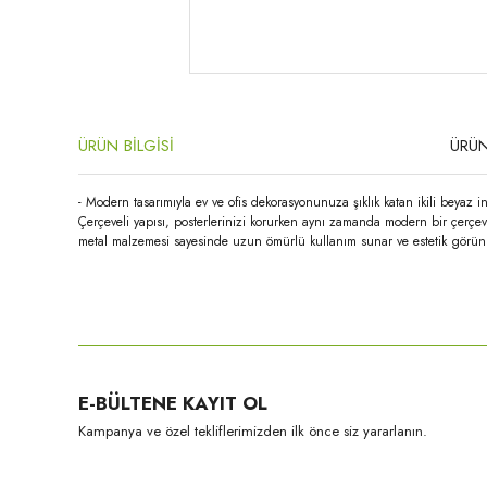
ÜRÜN BİLGİSİ
ÜRÜN
- Modern tasarımıyla ev ve ofis dekorasyonunuza şıklık katan ikili beyaz
Çerçeveli yapısı, posterlerinizi korurken aynı zamanda modern bir çerçev
metal malzemesi sayesinde uzun ömürlü kullanım sunar ve estetik görünü
Bu ürünün fiyat bilgisi, resim, ürün açıklamalarında ve diğer konula
Görüş ve önerileriniz için teşekkür ederiz.
Ürün resmi kalitesiz, bozuk veya görüntülenemiyor.
E-BÜLTENE KAYIT OL
Ürün açıklamasında eksik bilgiler bulunuyor.
Kampanya ve özel tekliflerimizden ilk önce siz yararlanın.
Ürün bilgilerinde hatalar bulunuyor.
Ürün fiyatı diğer sitelerden daha pahalı.