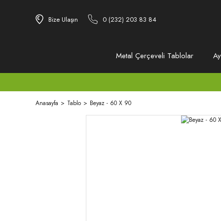
Bize Ulaşın
0 (232) 203 83 84
Metal Çerçeveli Tablolar
Ay
Anasayfa
Tablo
Beyaz - 60 X 90