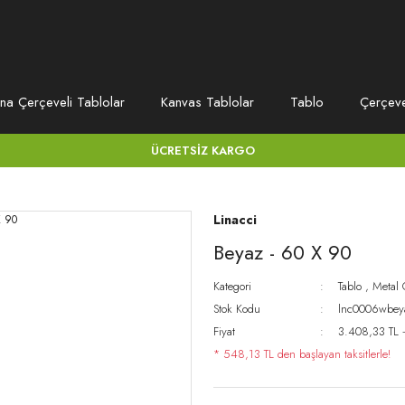
na Çerçeveli Tablolar
Kanvas Tablolar
Tablo
Çerçev
ÜCRETSİZ KARGO
Linacci
Beyaz - 60 X 90
Kategori
Tablo
,
Metal 
Stok Kodu
lnc0006wbey
Fiyat
3.408,33 TL 
* 548,13 TL den başlayan taksitlerle!