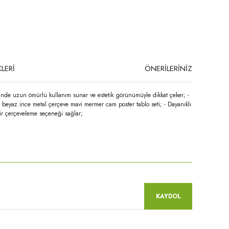
LERİ
ÖNERİLERİNİZ
esinde uzun ömürlü kullanım sunar ve estetik görünümüyle dikkat çeker; -
i beyaz ince metal çerçeve mavi mermer cam poster tablo seti; - Dayanıklı
ir çerçeveleme seçeneği sağlar;
niz.
KAYDOL