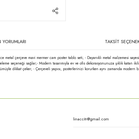
 YORUMLARI
TAKSİT SEÇENEK
 ince metal çerçeve mavi mermer cam poster tablo seti; - Dayanıklı metal malzemesi say
eleme seçeneği sağlar;- Modern tasarımıyla ev ve ofis dekorasyonunuza şıklık katan ikil
müyle dikkat çeker; - Çerçeveli yapısı, posterlerinizi korurken aynı zamanda modern b
rda yetersiz gördüğünüz noktaları öneri formunu kullanarak tarafımıza iletebilirsi
Bu ürüne ilk yorumu siz yapın!
Yorum Yaz