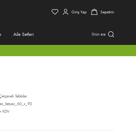
Giriş Yap
Sepetim
e
Aile Setleri
Ürün ara
Çerçeveli Tablolar
az_beyaz_60_x_90
+ KDV