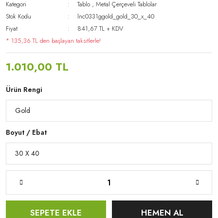
Kategori
Tablo
,
Metal Çerçeveli Tablolar
Stok Kodu
lnc0331ggold_gold_30_x_40
Fiyat
841,67 TL + KDV
* 135,36 TL den başlayan taksitlerle!
1.010,00 TL
Ürün Rengi
Boyut / Ebat
SEPETE EKLE
HEMEN AL