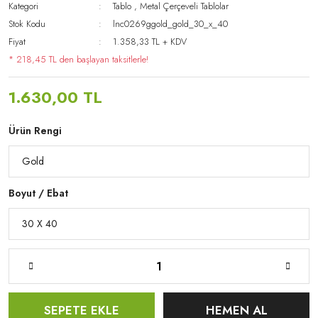
Kategori
Tablo
,
Metal Çerçeveli Tablolar
Stok Kodu
lnc0269ggold_gold_30_x_40
Fiyat
1.358,33 TL + KDV
* 218,45 TL den başlayan taksitlerle!
1.630,00 TL
Ürün Rengi
Boyut / Ebat
SEPETE EKLE
HEMEN AL