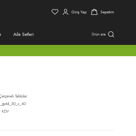
Giriş Yap
Sepetim
e
Aile Setleri
Ürün ara
Çerçeveli Tablolar
d_gold_30_x_40
+ KDV