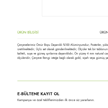
ÜRÜN BİLGİSİ
ÜRÜN
Çerçevelerimiz Ömür Boyu Dayanıklı %100 Alüminyumdur; Posterler, yükse
üretilmektedir; Üçlü set olarak gönderilmektedir; Ölçüler tek bir tablon
kaliteli, suya ve güneş ışınlarına dayanıklıdır; Ön yüzey 4 mm natural c
ölçüleridir; Çerçeve Rengi isteğe bağlı olarak gold, siyah veya gümüş yap
Bu ürünün fiyat bilgisi, resim, ürün açıklamalarında ve diğer konula
Görüş ve önerileriniz için teşekkür ederiz.
Ürün resmi kalitesiz, bozuk veya görüntülenemiyor.
E-BÜLTENE KAYIT OL
Ürün açıklamasında eksik bilgiler bulunuyor.
Kampanya ve özel tekliflerimizden ilk önce siz yararlanın.
Ürün bilgilerinde hatalar bulunuyor.
Ürün fiyatı diğer sitelerden daha pahalı.