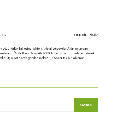
LERİ
ÖNERİLERİNİZ
ek çözünürlük kalitesine sahiptir; Metal çerçeveler Alüminyumdan
erçevelerimiz Ömür Boyu Dayanıklı %100 Alüminyumdur; Posterler, yüksek
dir; Üçlü set olarak gönderilmektedir; Ölçüler tek bir tablonun
niz.
KAYDOL