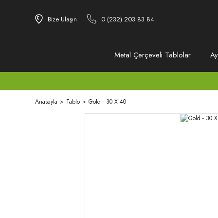
Bize Ulaşın
0 (232) 203 83 84
Metal Çerçeveli Tablolar
Ay
Anasayfa
Tablo
Gold - 30 X 40