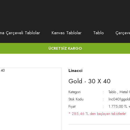
na Çerçeveli Tablolar
Kanvas Tablolar
Tablo
Çerçev
ÜCRETSİZ KARGO
Linacci
Gold - 30 X 40
Kategori
Tablo
,
Metal 
Stok Kodu
lnc0401ggol
Fiyat
1.775,00 TL 
* 285,46 TL den başlayan taksitlerle!