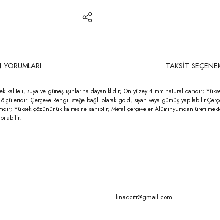
 YORUMLARI
TAKSİT SEÇENEK
k kaliteli, suya ve güneş ışınlarına dayanıklıdır; Ön yüzey 4 mm natural camdır; Yüks
un ölçüleridir; Çerçeve Rengi isteğe bağlı olarak gold, siyah veya gümüş yapılabilir.Ç
amdır; Yüksek çözünürlük kalitesine sahiptir; Metal çerçeveler Alüminyumdan üretilmekte
ılabilir.
rda yetersiz gördüğünüz noktaları öneri formunu kullanarak tarafımıza iletebilirsi
Bu ürüne ilk yorumu siz yapın!
Yorum Yaz