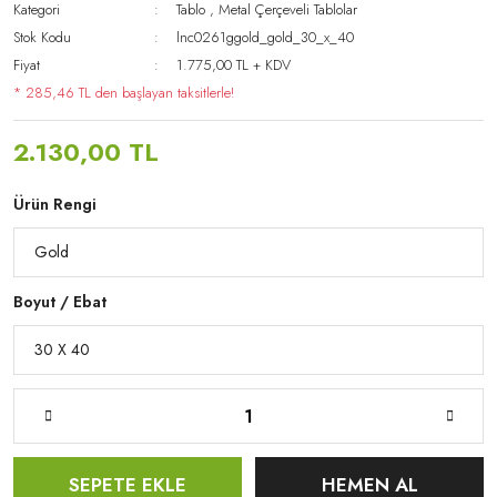
Kategori
Tablo
,
Metal Çerçeveli Tablolar
Stok Kodu
lnc0261ggold_gold_30_x_40
Fiyat
1.775,00 TL + KDV
* 285,46 TL den başlayan taksitlerle!
2.130,00 TL
Ürün Rengi
Boyut / Ebat
SEPETE EKLE
HEMEN AL