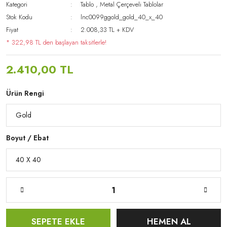
Kategori
Tablo
,
Metal Çerçeveli Tablolar
Stok Kodu
lnc0099ggold_gold_40_x_40
Fiyat
2.008,33 TL + KDV
* 322,98 TL den başlayan taksitlerle!
2.410,00 TL
Ürün Rengi
Boyut / Ebat
SEPETE EKLE
HEMEN AL