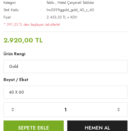
Kategori
Tablo
,
Metal Çerçeveli Tablolar
Stok Kodu
lnc0399ggold_gold_40_x_60
Fiyat
2.433,33 TL + KDV
* 391,33 TL den başlayan taksitlerle!
2.920,00 TL
Ürün Rengi
Boyut / Ebat
SEPETE EKLE
HEMEN AL