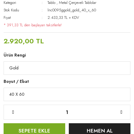
Kategori
Tablo
,
Metal Çerçeveli Tablolar
Stok Kodu
lnc0095ggold_gold_40_x_60
Fiyat
2.433,33 TL + KDV
* 391,33 TL den başlayan taksitlerle!
2.920,00 TL
Ürün Rengi
Boyut / Ebat
SEPETE EKLE
HEMEN AL