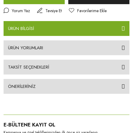
Yorum Yaz
Tavsiye Et
ÜRÜN BİLGİSİ
ÜRÜN YORUMLARI
TAKSİT SEÇENEKLERİ
ÖNERİLERİNİZ
E-BÜLTENE KAYIT OL
Kampanya ve özel tekliflerimizden ilk önce siz yararlanın.