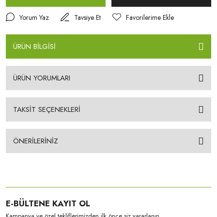
Yorum Yaz
Tavsiye Et
ÜRÜN BİLGİSİ
ÜRÜN YORUMLARI
TAKSİT SEÇENEKLERİ
ÖNERİLERİNİZ
E-BÜLTENE KAYIT OL
Kampanya ve özel tekliflerimizden ilk önce siz yararlanın.