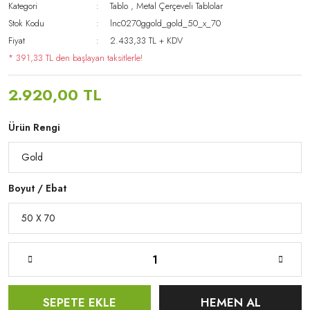
Kategori
Tablo
,
Metal Çerçeveli Tablolar
Stok Kodu
lnc0270ggold_gold_50_x_70
Fiyat
2.433,33 TL + KDV
* 391,33 TL den başlayan taksitlerle!
2.920,00 TL
Ürün Rengi
Boyut / Ebat
SEPETE EKLE
HEMEN AL