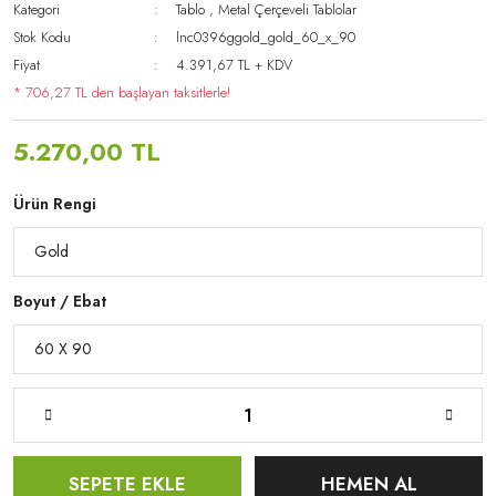
Kategori
Tablo
,
Metal Çerçeveli Tablolar
Stok Kodu
lnc0396ggold_gold_60_x_90
Fiyat
4.391,67 TL + KDV
* 706,27 TL den başlayan taksitlerle!
5.270,00 TL
Ürün Rengi
Boyut / Ebat
SEPETE EKLE
HEMEN AL