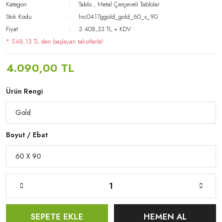
Kategori
Tablo
,
Metal Çerçeveli Tablolar
Stok Kodu
lnc0417ggold_gold_60_x_90
Fiyat
3.408,33 TL + KDV
* 548,13 TL den başlayan taksitlerle!
4.090,00 TL
Ürün Rengi
Boyut / Ebat
SEPETE EKLE
HEMEN AL