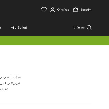
Giriş Yap
Sepetim
e
Aile Setleri
Ürün ara
Çerçeveli Tablolar
d_gold_60_x_90
+ KDV