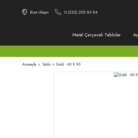
Bize Ulaşın
0 (232) 203 83 84
Metal Çerçeveli Tablolar
Ay
Anasayfa
Tablo
Gold - 60 X 90