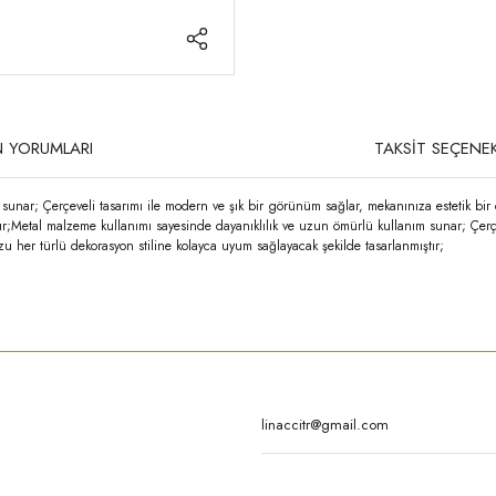
 YORUMLARI
TAKSİT SEÇENEK
sunar; Çerçeveli tasarımı ile modern ve şık bir görünüm sağlar, mekanınıza estetik bi
tır;Metal malzeme kullanımı sayesinde dayanıklılık ve uzun ömürlü kullanım sunar; Çerç
u her türlü dekorasyon stiline kolayca uyum sağlayacak şekilde tasarlanmıştır;
rda yetersiz gördüğünüz noktaları öneri formunu kullanarak tarafımıza iletebilirsi
Bu ürüne ilk yorumu siz yapın!
Yorum Yaz