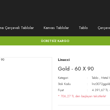
na Çerçeveli Tablolar
Kanvas Tablolar
Tablo
Çerçev
ÜCRETSİZ KARGO
Linacci
Gold - 60 X 90
Kategori
Tablo
,
Metal 
Stok Kodu
lnc0072ggol
Fiyat
4.391,67 TL 
* 706,27 TL den başlayan taksitlerle!