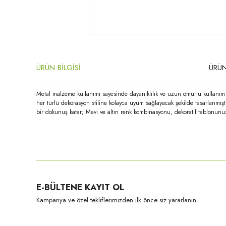
ÜRÜN BİLGİSİ
ÜRÜN
Metal malzeme kullanımı sayesinde dayanıklılık ve uzun ömürlü kullanım 
her türlü dekorasyon stiline kolayca uyum sağlayacak şekilde tasarlanmış
bir dokunuş katar; Mavi ve altın renk kombinasyonu, dekoratif tablonunuz
Bu ürünün fiyat bilgisi, resim, ürün açıklamalarında ve diğer konula
Görüş ve önerileriniz için teşekkür ederiz.
Ürün resmi kalitesiz, bozuk veya görüntülenemiyor.
E-BÜLTENE KAYIT OL
Ürün açıklamasında eksik bilgiler bulunuyor.
Kampanya ve özel tekliflerimizden ilk önce siz yararlanın.
Ürün bilgilerinde hatalar bulunuyor.
Ürün fiyatı diğer sitelerden daha pahalı.