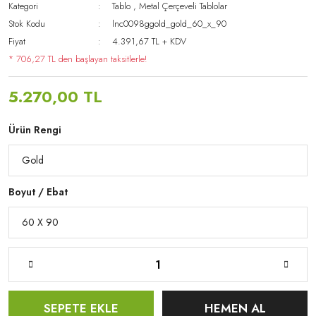
Kategori
Tablo
,
Metal Çerçeveli Tablolar
Stok Kodu
lnc0098ggold_gold_60_x_90
Fiyat
4.391,67 TL + KDV
* 706,27 TL den başlayan taksitlerle!
5.270,00 TL
Ürün Rengi
Boyut / Ebat
SEPETE EKLE
HEMEN AL