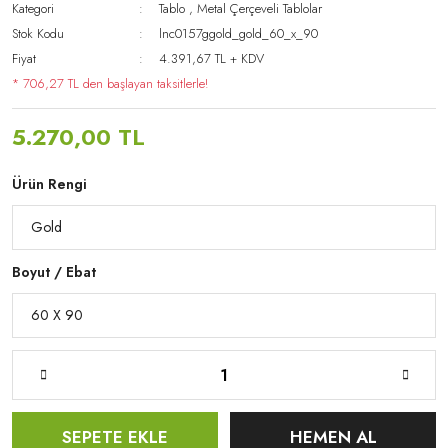
Kategori
Tablo
,
Metal Çerçeveli Tablolar
Stok Kodu
lnc0157ggold_gold_60_x_90
Fiyat
4.391,67 TL + KDV
* 706,27 TL den başlayan taksitlerle!
5.270,00 TL
Ürün Rengi
Boyut / Ebat
SEPETE EKLE
HEMEN AL