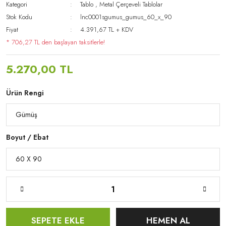
Kategori
Tablo
,
Metal Çerçeveli Tablolar
Stok Kodu
lnc0001sgumus_gumus_60_x_90
Fiyat
4.391,67 TL + KDV
* 706,27 TL den başlayan taksitlerle!
5.270,00 TL
Ürün Rengi
Boyut / Ebat
SEPETE EKLE
HEMEN AL