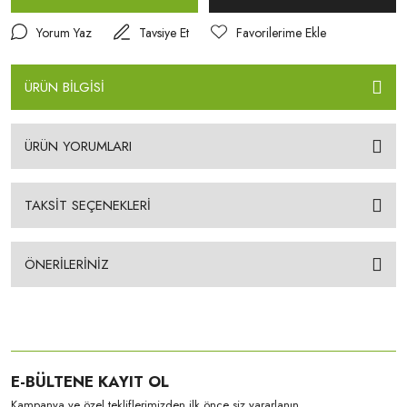
Yorum Yaz
Tavsiye Et
ÜRÜN BİLGİSİ
ÜRÜN YORUMLARI
TAKSİT SEÇENEKLERİ
ÖNERİLERİNİZ
E-BÜLTENE KAYIT OL
Kampanya ve özel tekliflerimizden ilk önce siz yararlanın.