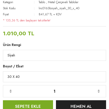
Kategori
Tablo
,
Metal Çerçeveli Tablolar
Stok Kodu
lnc0163bsiyah_siyah_30_x_40
Fiyat
841,67 TL + KDV
* 135,36 TL den başlayan taksitlerle!
1.010,00 TL
Ürün Rengi
Boyut / Ebat
SEPETE EKLE
HEMEN AL