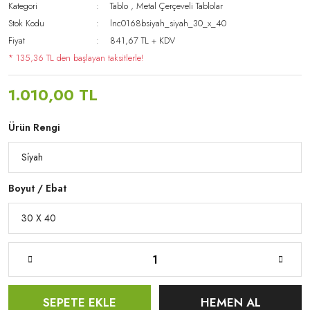
Kategori
Tablo
,
Metal Çerçeveli Tablolar
Stok Kodu
lnc0168bsiyah_siyah_30_x_40
Fiyat
841,67 TL + KDV
* 135,36 TL den başlayan taksitlerle!
1.010,00 TL
Ürün Rengi
Boyut / Ebat
SEPETE EKLE
HEMEN AL