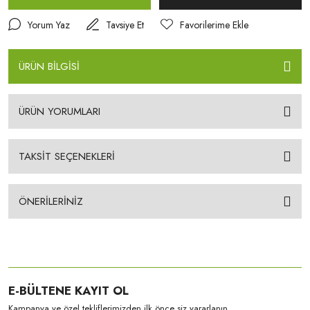
Yorum Yaz
Tavsiye Et
ÜRÜN BİLGİSİ
ÜRÜN YORUMLARI
TAKSİT SEÇENEKLERİ
ÖNERİLERİNİZ
E-BÜLTENE KAYIT OL
Kampanya ve özel tekliflerimizden ilk önce siz yararlanın.