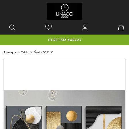
ÜCRETSİZ KARGO
Anasayfa
Tablo
Si̇yah - 30 X 40