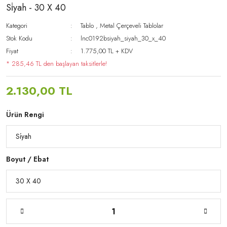
Si̇yah - 30 X 40
Kategori
Tablo
,
Metal Çerçeveli Tablolar
Stok Kodu
lnc0192bsiyah_siyah_30_x_40
Fiyat
1.775,00 TL + KDV
* 285,46 TL den başlayan taksitlerle!
2.130,00 TL
Ürün Rengi
Boyut / Ebat