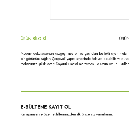
ÜRÜN BİLGİSİ
ÜRÜN
Modern dekorasyonun vazgeçilmez bir parçası olan bu tekli siyah metal ç
bir görünüm sağlar; Çerçeveli yapısı sayesinde kolayca asılabilir ve duv
mekanınıza şıklık katar; Dayanıklı metal malzemesi ile uzun ömürlü kullan
Bu ürünün fiyat bilgisi, resim, ürün açıklamalarında ve diğer konula
Görüş ve önerileriniz için teşekkür ederiz.
Ürün resmi kalitesiz, bozuk veya görüntülenemiyor.
E-BÜLTENE KAYIT OL
Ürün açıklamasında eksik bilgiler bulunuyor.
Kampanya ve özel tekliflerimizden ilk önce siz yararlanın.
Ürün bilgilerinde hatalar bulunuyor.
Ürün fiyatı diğer sitelerden daha pahalı.