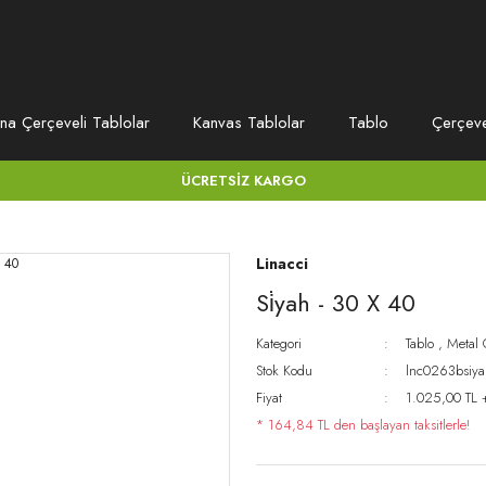
na Çerçeveli Tablolar
Kanvas Tablolar
Tablo
Çerçev
ÜCRETSİZ KARGO
Linacci
Si̇yah - 30 X 40
Kategori
Tablo
,
Metal 
Stok Kodu
lnc0263bsiy
Fiyat
1.025,00 TL 
* 164,84 TL den başlayan taksitlerle!