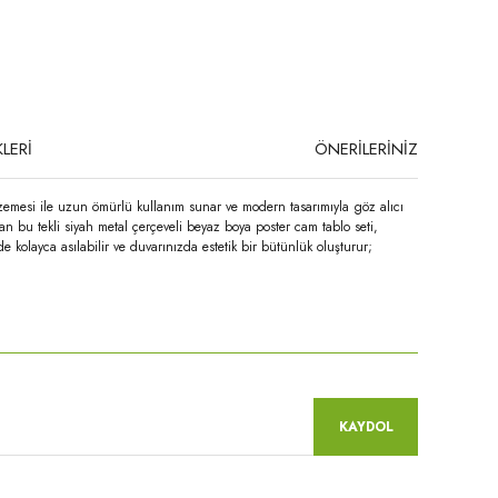
LERİ
ÖNERİLERİNİZ
lzemesi ile uzun ömürlü kullanım sunar ve modern tasarımıyla göz alıcı
n bu tekli siyah metal çerçeveli beyaz boya poster cam tablo seti,
 kolayca asılabilir ve duvarınızda estetik bir bütünlük oluşturur;
niz.
KAYDOL