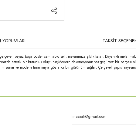
 YORUMLARI
TAKSİT SEÇENEK
erçeveli beyaz boya poster cam tablo seti, mekanınıza şıklık katar; Dayanıklı metal ma
arınızda estetik bir bütünlük oluşturur;Modern dekorasyonun vazgeçilmez bir parçası ola
ım sunar ve modern tasarımıyla göz alıcı bir görünüm sağlar; Çerçeveli yapısı sayesinde
rda yetersiz gördüğünüz noktaları öneri formunu kullanarak tarafımıza iletebilirsi
Bu ürüne ilk yorumu siz yapın!
Yorum Yaz