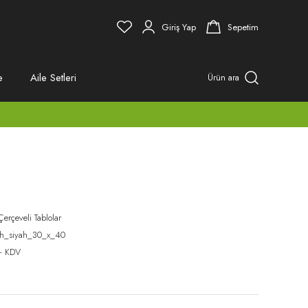
Giriş Yap
Sepetim
e
Aile Setleri
Ürün ara
Çerçeveli Tablolar
ah_siyah_30_x_40
+ KDV