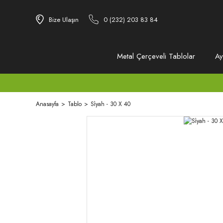
Bize Ulaşın
0 (232) 203 83 84
Metal Çerçeveli Tablolar
Ay
Anasayfa
Tablo
Si̇yah - 30 X 40