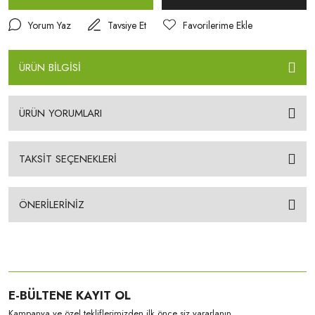
Yorum Yaz
Tavsiye Et
ÜRÜN BİLGİSİ
ÜRÜN YORUMLARI
TAKSİT SEÇENEKLERİ
ÖNERİLERİNİZ
E-BÜLTENE KAYIT OL
Kampanya ve özel tekliflerimizden ilk önce siz yararlanın.