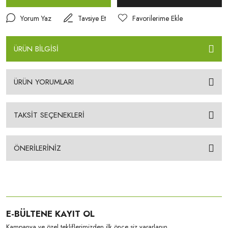
Yorum Yaz
Tavsiye Et
ÜRÜN BİLGİSİ
ÜRÜN YORUMLARI
TAKSİT SEÇENEKLERİ
ÖNERİLERİNİZ
E-BÜLTENE KAYIT OL
Kampanya ve özel tekliflerimizden ilk önce siz yararlanın.