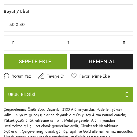
Boyut / Ebat
SEPETE EKLE
HEMEN AL
Yorum Yaz
Tavsiye Et
ÜRÜN BİLGİSİ
Çerçevelerimiz Ömür Boyu Dayanıklı %100 Alüminyumdur; Posterler, yüksek
kaliteli, suya ve güneş ışınlarına dayanıklıdır; Ön yüzey 4 mm natural camdır;
Yüksek çözünürlük kalitesine sahiptir; Metal çerçeveler Alüminyumdan
üretilmektedir; Üçlü set olarak gönderilmektedir; Ölçüler tek bir tablonun
ölçüleridir; Çerçeve rengi olarak gümüş, siyah ve Gold alternatiflerimiz mevcuttur.
Sipariş sonrası sipariş soruları üzerinden istediğiniz çerçeve rengini