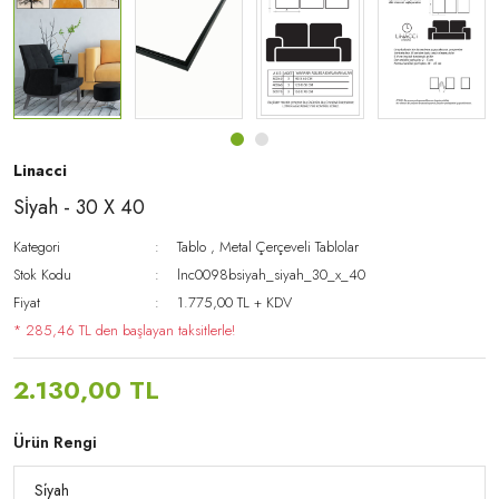
Linacci
Si̇yah - 30 X 40
Kategori
Tablo
,
Metal Çerçeveli Tablolar
Stok Kodu
lnc0098bsiyah_siyah_30_x_40
Fiyat
1.775,00 TL + KDV
* 285,46 TL den başlayan taksitlerle!
2.130,00 TL
Ürün Rengi