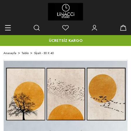
Geri Dön
Tablo
Ayna Çerçeveli Tablolar
ÜCRETSİZ KARGO
Kanvas Tablolar
Anasayfa
Tablo
Si̇yah - 30 X 40
Mdf Tablo
Metal Çerçeveli Tablolar