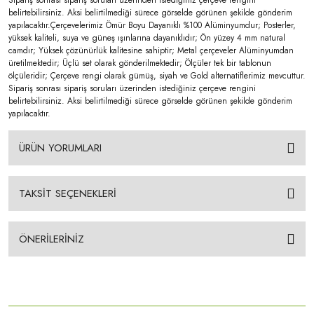
belirtebilirsiniz. Aksi belirtilmediği sürece görselde görünen şekilde gönderim
yapılacaktır.Çerçevelerimiz Ömür Boyu Dayanıklı %100 Alüminyumdur; Posterler,
yüksek kaliteli, suya ve güneş ışınlarına dayanıklıdır; Ön yüzey 4 mm natural
camdır; Yüksek çözünürlük kalitesine sahiptir; Metal çerçeveler Alüminyumdan
üretilmektedir; Üçlü set olarak gönderilmektedir; Ölçüler tek bir tablonun
ölçüleridir; Çerçeve rengi olarak gümüş, siyah ve Gold alternatiflerimiz mevcuttur.
Sipariş sonrası sipariş soruları üzerinden istediğiniz çerçeve rengini
belirtebilirsiniz. Aksi belirtilmediği sürece görselde görünen şekilde gönderim
yapılacaktır.
ÜRÜN YORUMLARI
TAKSİT SEÇENEKLERİ
ÖNERİLERİNİZ