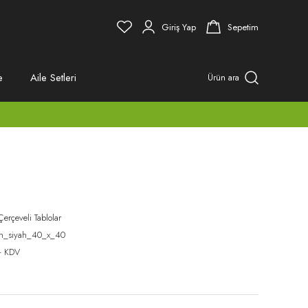
Giriş Yap
Sepetim
e
Aile Setleri
Ürün ara
Çerçeveli Tablolar
ah_siyah_40_x_40
+ KDV