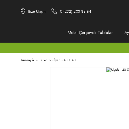
Bize Ulaşın
0 (232) 203 83 84
Metal Çerçeveli Tablolar
Ay
Anasayfa
Tablo
Si̇yah - 40 X 40