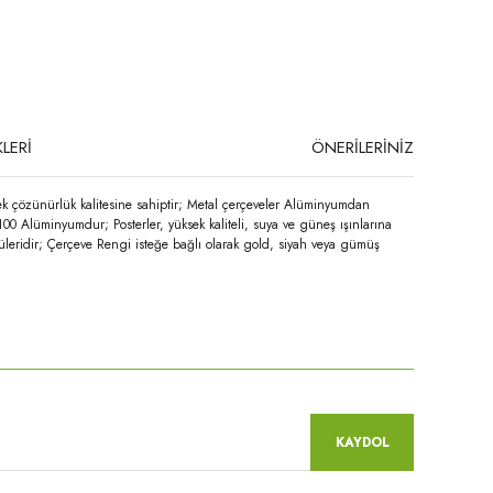
LERİ
ÖNERİLERİNİZ
ek çözünürlük kalitesine sahiptir; Metal çerçeveler Alüminyumdan
100 Alüminyumdur; Posterler, yüksek kaliteli, suya ve güneş ışınlarına
üleridir; Çerçeve Rengi isteğe bağlı olarak gold, siyah veya gümüş
niz.
KAYDOL