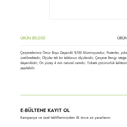
ÜRÜN BİLGİSİ
ÜRÜN
Çerçevelerimiz Ömür Boyu Dayanıklı %100 Alüminyumdur; Posterler, yükse
üretilmektedir; Ölçüler tek bir tablonun ölçüleridir; Çerçeve Rengi iste
dayanıklıdır; Ön yüzey 4 mm natural camdır; Yüksek çözünürlük kalitesin
yapılabilir.
Bu ürünün fiyat bilgisi, resim, ürün açıklamalarında ve diğer konula
Görüş ve önerileriniz için teşekkür ederiz.
Ürün resmi kalitesiz, bozuk veya görüntülenemiyor.
E-BÜLTENE KAYIT OL
Ürün açıklamasında eksik bilgiler bulunuyor.
Kampanya ve özel tekliflerimizden ilk önce siz yararlanın.
Ürün bilgilerinde hatalar bulunuyor.
Ürün fiyatı diğer sitelerden daha pahalı.