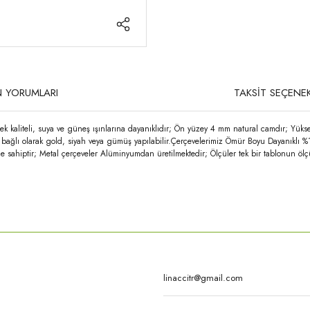
 YORUMLARI
TAKSİT SEÇENEK
k kaliteli, suya ve güneş ışınlarına dayanıklıdır; Ön yüzey 4 mm natural camdır; Yüks
ğe bağlı olarak gold, siyah veya gümüş yapılabilir.Çerçevelerimiz Ömür Boyu Dayanıklı %
e sahiptir; Metal çerçeveler Alüminyumdan üretilmektedir; Ölçüler tek bir tablonun ölç
rda yetersiz gördüğünüz noktaları öneri formunu kullanarak tarafımıza iletebilirsi
Bu ürüne ilk yorumu siz yapın!
Yorum Yaz