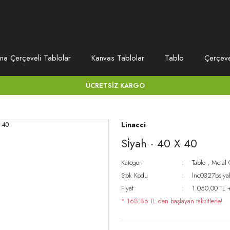
na Çerçeveli Tablolar
Kanvas Tablolar
Tablo
Çerçev
ÜCRETSİZ KARGO
Linacci
Si̇yah - 40 X 40
Kategori
Tablo
,
Metal 
Stok Kodu
lnc0327bsiy
Fiyat
1.050,00 TL 
* 168,86 TL den başlayan taksitlerle!