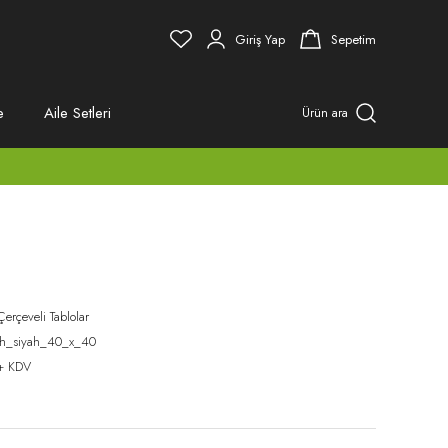
Giriş Yap
Sepetim
e
Aile Setleri
Ürün ara
Çerçeveli Tablolar
ah_siyah_40_x_40
+ KDV