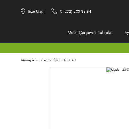
Bize Ulaşın
0 (232) 203 83 84
Metal Çerçeveli Tablolar
Ay
Anasayfa
Tablo
Si̇yah - 40 X 40