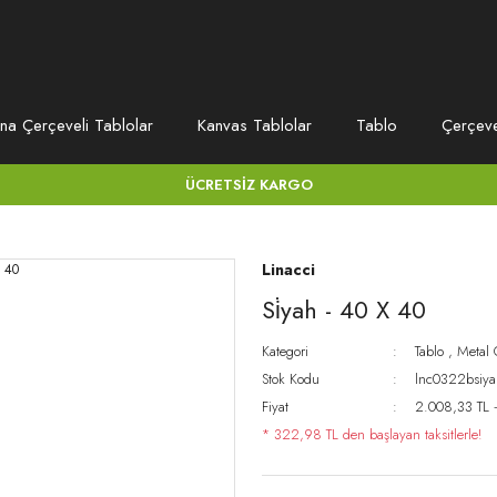
na Çerçeveli Tablolar
Kanvas Tablolar
Tablo
Çerçev
ÜCRETSİZ KARGO
Linacci
Si̇yah - 40 X 40
Kategori
Tablo
,
Metal 
Stok Kodu
lnc0322bsiy
Fiyat
2.008,33 TL 
* 322,98 TL den başlayan taksitlerle!