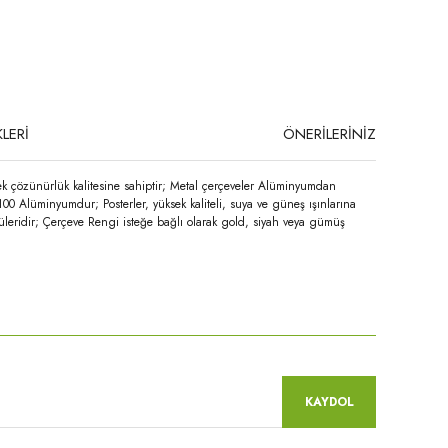
LERİ
ÖNERİLERİNİZ
ek çözünürlük kalitesine sahiptir; Metal çerçeveler Alüminyumdan
100 Alüminyumdur; Posterler, yüksek kaliteli, suya ve güneş ışınlarına
üleridir; Çerçeve Rengi isteğe bağlı olarak gold, siyah veya gümüş
niz.
KAYDOL