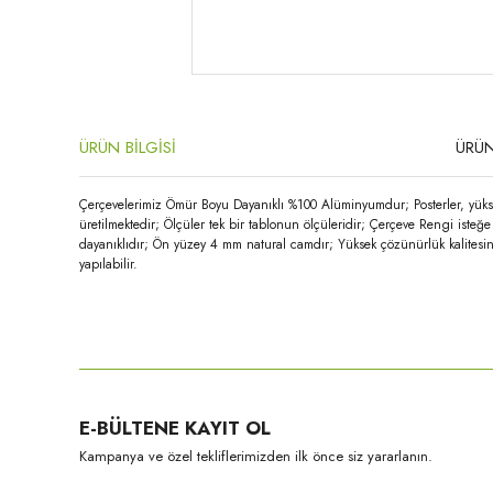
ÜRÜN BİLGİSİ
ÜRÜN
Çerçevelerimiz Ömür Boyu Dayanıklı %100 Alüminyumdur; Posterler, yükse
üretilmektedir; Ölçüler tek bir tablonun ölçüleridir; Çerçeve Rengi iste
dayanıklıdır; Ön yüzey 4 mm natural camdır; Yüksek çözünürlük kalitesin
yapılabilir.
Bu ürünün fiyat bilgisi, resim, ürün açıklamalarında ve diğer konula
Görüş ve önerileriniz için teşekkür ederiz.
Ürün resmi kalitesiz, bozuk veya görüntülenemiyor.
E-BÜLTENE KAYIT OL
Ürün açıklamasında eksik bilgiler bulunuyor.
Kampanya ve özel tekliflerimizden ilk önce siz yararlanın.
Ürün bilgilerinde hatalar bulunuyor.
Ürün fiyatı diğer sitelerden daha pahalı.