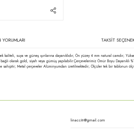
 YORUMLARI
TAKSİT SEÇENEK
k kaliteli, suya ve güneş ışınlarına dayanıklıdır; Ön yüzey 4 mm natural camdır; Yüks
ğe bağlı olarak gold, siyah veya gümüş yapılabilir.Çerçevelerimiz Ömür Boyu Dayanıklı %
e sahiptir; Metal çerçeveler Alüminyumdan üretilmektedir; Ölçüler tek bir tablonun ölç
rda yetersiz gördüğünüz noktaları öneri formunu kullanarak tarafımıza iletebilirsi
Bu ürüne ilk yorumu siz yapın!
Yorum Yaz