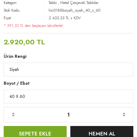
Kategori
Tablo
,
Metal Çerçeveli Tablolar
Stok Kodu
lnc0188bsiyah_siyah_40_x_60
Fiyat
2.433,33 TL + KDV
* 391,33 TL den başlayan taksitlerle!
2.920,00 TL
Ürün Rengi
Boyut / Ebat
SEPETE EKLE
HEMEN AL