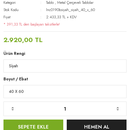
Kategori
Tablo
,
Metal Çerçeveli Tablolar
Stok Kodu
lnc0190bsiyah_siyah_40_x_60
Fiyat
2.433,33 TL + KDV
* 391,33 TL den başlayan taksitlerle!
2.920,00 TL
Ürün Rengi
Boyut / Ebat
SEPETE EKLE
HEMEN AL