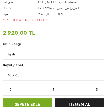
Kategori
Tablo
,
Metal Çerçeveli Tablolar
Stok Kodu
lnc0392bsiyah_siyah_40_x_60
Fiyat
2.433,33 TL + KDV
* 391,33 TL den başlayan taksitlerle!
2.920,00 TL
Ürün Rengi
Boyut / Ebat
SEPETE EKLE
HEMEN AL