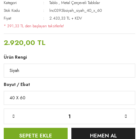
Kategori
Tablo
,
Metal Çerçeveli Tablolar
Stok Kodu
lnc0393bsiyah_siyah_40_x_60
Fiyat
2.433,33 TL + KDV
* 391,33 TL den başlayan taksitlerle!
2.920,00 TL
Ürün Rengi
Boyut / Ebat
SEPETE EKLE
HEMEN AL