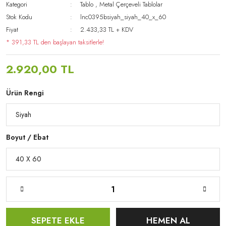
Kategori
Tablo
,
Metal Çerçeveli Tablolar
Stok Kodu
lnc0395bsiyah_siyah_40_x_60
Fiyat
2.433,33 TL + KDV
* 391,33 TL den başlayan taksitlerle!
2.920,00 TL
Ürün Rengi
Boyut / Ebat
SEPETE EKLE
HEMEN AL