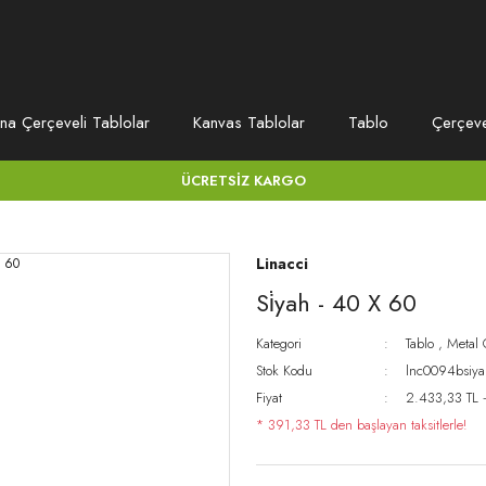
na Çerçeveli Tablolar
Kanvas Tablolar
Tablo
Çerçev
ÜCRETSİZ KARGO
Linacci
Si̇yah - 40 X 60
Kategori
Tablo
,
Metal 
Stok Kodu
lnc0094bsiy
Fiyat
2.433,33 TL 
* 391,33 TL den başlayan taksitlerle!