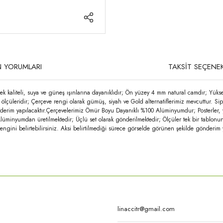
 YORUMLARI
TAKSİT SEÇENEK
k kaliteli, suya ve güneş ışınlarına dayanıklıdır; Ön yüzey 4 mm natural camdır; Yüks
 ölçüleridir; Çerçeve rengi olarak gümüş, siyah ve Gold alternatiflerimiz mevcuttur. Sip
önderim yapılacaktır.Çerçevelerimiz Ömür Boyu Dayanıklı %100 Alüminyumdur; Posterler, 
Alüminyumdan üretilmektedir; Üçlü set olarak gönderilmektedir; Ölçüler tek bir tablonun
rengini belirtebilirsiniz. Aksi belirtilmediği sürece görselde görünen şekilde gönderim y
rda yetersiz gördüğünüz noktaları öneri formunu kullanarak tarafımıza iletebilirsi
Bu ürüne ilk yorumu siz yapın!
Yorum Yaz