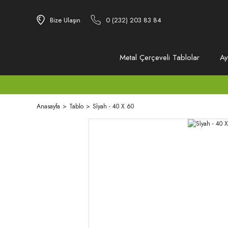
Bize Ulaşın
0 (232) 203 83 84
Metal Çerçeveli Tablolar
Ay
Anasayfa
Tablo
Si̇yah - 40 X 60