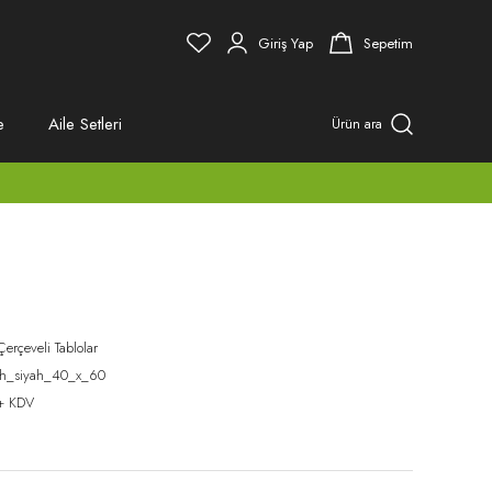
Giriş Yap
Sepetim
e
Aile Setleri
Ürün ara
Çerçeveli Tablolar
ah_siyah_40_x_60
+ KDV