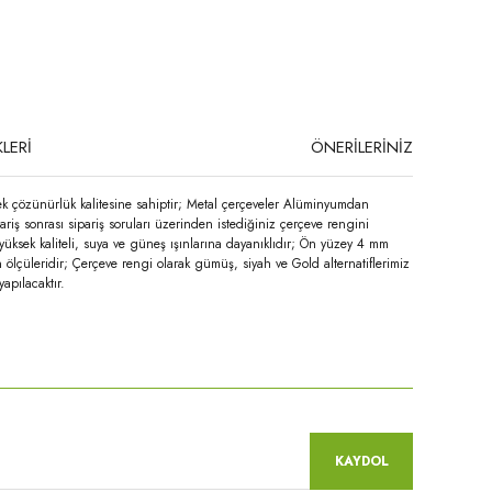
LERİ
ÖNERİLERİNİZ
ek çözünürlük kalitesine sahiptir; Metal çerçeveler Alüminyumdan
ariş sonrası sipariş soruları üzerinden istediğiniz çerçeve rengini
yüksek kaliteli, suya ve güneş ışınlarına dayanıklıdır; Ön yüzey 4 mm
 ölçüleridir; Çerçeve rengi olarak gümüş, siyah ve Gold alternatiflerimiz
apılacaktır.
niz.
KAYDOL