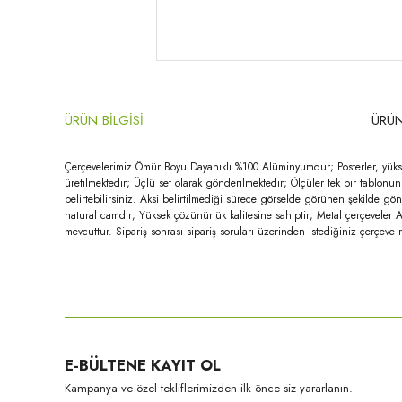
ÜRÜN BİLGİSİ
ÜRÜN
Çerçevelerimiz Ömür Boyu Dayanıklı %100 Alüminyumdur; Posterler, yükse
üretilmektedir; Üçlü set olarak gönderilmektedir; Ölçüler tek bir tablonun
belirtebilirsiniz. Aksi belirtilmediği sürece görselde görünen şekilde g
natural camdır; Yüksek çözünürlük kalitesine sahiptir; Metal çerçeveler 
mevcuttur. Sipariş sonrası sipariş soruları üzerinden istediğiniz çerçeve 
Bu ürünün fiyat bilgisi, resim, ürün açıklamalarında ve diğer konula
Görüş ve önerileriniz için teşekkür ederiz.
Ürün resmi kalitesiz, bozuk veya görüntülenemiyor.
E-BÜLTENE KAYIT OL
Ürün açıklamasında eksik bilgiler bulunuyor.
Kampanya ve özel tekliflerimizden ilk önce siz yararlanın.
Ürün bilgilerinde hatalar bulunuyor.