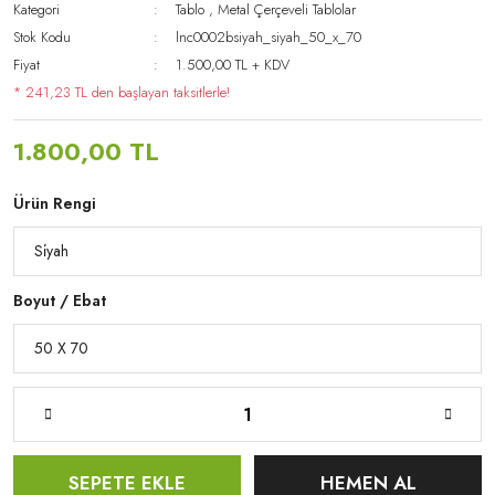
Kategori
Tablo
,
Metal Çerçeveli Tablolar
Stok Kodu
lnc0002bsiyah_siyah_50_x_70
Fiyat
1.500,00 TL + KDV
* 241,23 TL den başlayan taksitlerle!
1.800,00 TL
Ürün Rengi
Boyut / Ebat
SEPETE EKLE
HEMEN AL