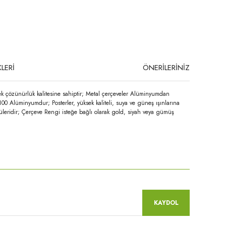
LERİ
ÖNERİLERİNİZ
ek çözünürlük kalitesine sahiptir; Metal çerçeveler Alüminyumdan
100 Alüminyumdur; Posterler, yüksek kaliteli, suya ve güneş ışınlarına
üleridir; Çerçeve Rengi isteğe bağlı olarak gold, siyah veya gümüş
niz.
KAYDOL