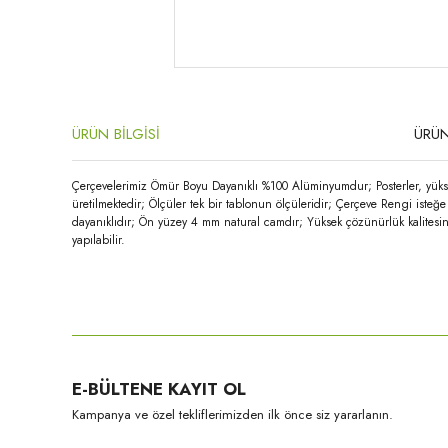
ÜRÜN BİLGİSİ
ÜRÜN
Çerçevelerimiz Ömür Boyu Dayanıklı %100 Alüminyumdur; Posterler, yükse
üretilmektedir; Ölçüler tek bir tablonun ölçüleridir; Çerçeve Rengi iste
dayanıklıdır; Ön yüzey 4 mm natural camdır; Yüksek çözünürlük kalitesin
yapılabilir.
Bu ürünün fiyat bilgisi, resim, ürün açıklamalarında ve diğer konula
Görüş ve önerileriniz için teşekkür ederiz.
Ürün resmi kalitesiz, bozuk veya görüntülenemiyor.
E-BÜLTENE KAYIT OL
Ürün açıklamasında eksik bilgiler bulunuyor.
Kampanya ve özel tekliflerimizden ilk önce siz yararlanın.
Ürün bilgilerinde hatalar bulunuyor.
Ürün fiyatı diğer sitelerden daha pahalı.