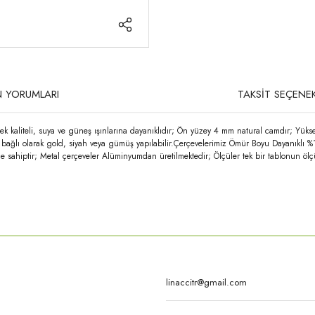
 YORUMLARI
TAKSİT SEÇENEK
k kaliteli, suya ve güneş ışınlarına dayanıklıdır; Ön yüzey 4 mm natural camdır; Yüks
ğe bağlı olarak gold, siyah veya gümüş yapılabilir.Çerçevelerimiz Ömür Boyu Dayanıklı %
e sahiptir; Metal çerçeveler Alüminyumdan üretilmektedir; Ölçüler tek bir tablonun ölç
rda yetersiz gördüğünüz noktaları öneri formunu kullanarak tarafımıza iletebilirsi
Bu ürüne ilk yorumu siz yapın!
Yorum Yaz