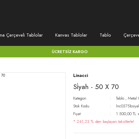
na Çerçeveli Tablolar
Kanvas Tablolar
Tablo
Çerçev
ÜCRETSİZ KARGO
Linacci
Si̇yah - 50 X 70
Kategori
Tablo
,
Metal 
Stok Kodu
lnc0375bsiy
Fiyat
1.500,00 TL 
* 241,23 TL den başlayan taksitlerle!