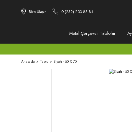
Bize Ulaşın
0 (232) 203 83 84
Metal Çerçeveli Tablolar
Ay
Anasayfa
Tablo
Si̇yah - 50 X 70