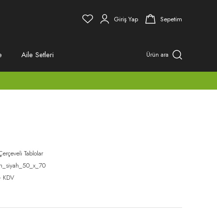
Giriş Yap
Sepetim
e
Aile Setleri
Ürün ara
Çerçeveli Tablolar
ah_siyah_50_x_70
+ KDV