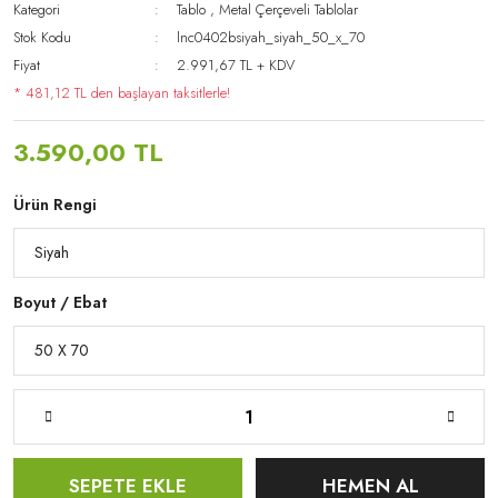
Kategori
Tablo
,
Metal Çerçeveli Tablolar
Stok Kodu
lnc0402bsiyah_siyah_50_x_70
Fiyat
2.991,67 TL + KDV
* 481,12 TL den başlayan taksitlerle!
3.590,00 TL
Ürün Rengi
Boyut / Ebat
SEPETE EKLE
HEMEN AL