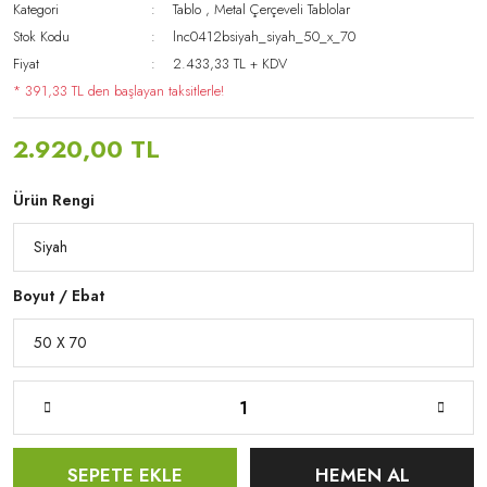
Kategori
Tablo
,
Metal Çerçeveli Tablolar
Stok Kodu
lnc0412bsiyah_siyah_50_x_70
Fiyat
2.433,33 TL + KDV
* 391,33 TL den başlayan taksitlerle!
2.920,00 TL
Ürün Rengi
Boyut / Ebat
SEPETE EKLE
HEMEN AL