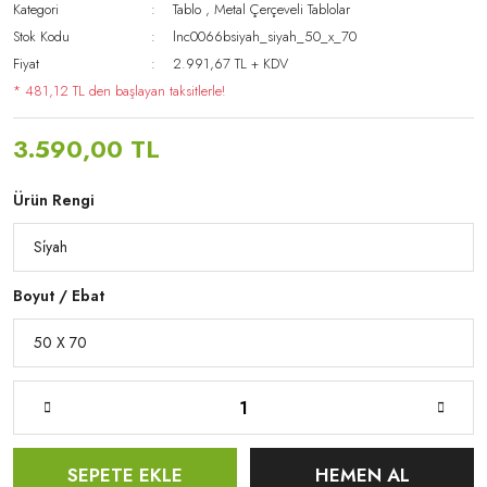
Kategori
Tablo
,
Metal Çerçeveli Tablolar
Stok Kodu
lnc0066bsiyah_siyah_50_x_70
Fiyat
2.991,67 TL + KDV
* 481,12 TL den başlayan taksitlerle!
3.590,00 TL
Ürün Rengi
Boyut / Ebat
SEPETE EKLE
HEMEN AL