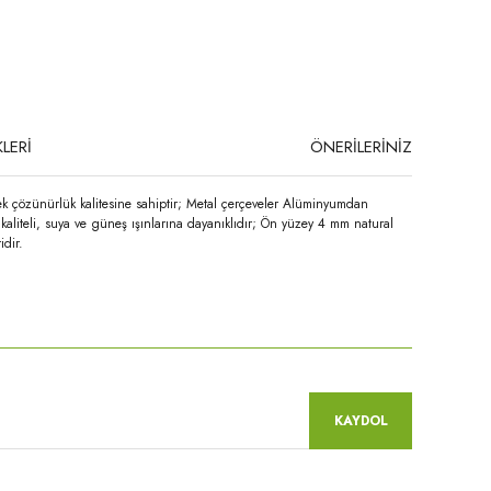
LERİ
ÖNERİLERİNİZ
ek çözünürlük kalitesine sahiptir; Metal çerçeveler Alüminyumdan
kaliteli, suya ve güneş ışınlarına dayanıklıdır; Ön yüzey 4 mm natural
idir.
niz.
KAYDOL