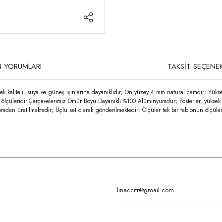
 YORUMLARI
TAKSİT SEÇENEK
k kaliteli, suya ve güneş ışınlarına dayanıklıdır; Ön yüzey 4 mm natural camdır; Yüks
un ölçüleridir.Çerçevelerimiz Ömür Boyu Dayanıklı %100 Alüminyumdur; Posterler, yüksek 
mdan üretilmektedir; Üçlü set olarak gönderilmektedir; Ölçüler tek bir tablonun ölçüler
rda yetersiz gördüğünüz noktaları öneri formunu kullanarak tarafımıza iletebilirsi
Bu ürüne ilk yorumu siz yapın!
Yorum Yaz