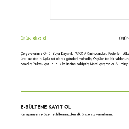
ÜRÜN BİLGİSİ
ÜRÜN
Çerçevelerimiz Ömür Boyu Dayanıklı %100 Alüminyumdur; Posterler, yükse
üretilmektedir; Üçlü set olarak gönderilmektedir; Ölçüler tek bir tablon
camdır; Yüksek çözünürlük kalitesine sahiptir; Metal çerçeveler Alüminyu
Bu ürünün fiyat bilgisi, resim, ürün açıklamalarında ve diğer konula
Görüş ve önerileriniz için teşekkür ederiz.
Ürün resmi kalitesiz, bozuk veya görüntülenemiyor.
E-BÜLTENE KAYIT OL
Ürün açıklamasında eksik bilgiler bulunuyor.
Kampanya ve özel tekliflerimizden ilk önce siz yararlanın.
Ürün bilgilerinde hatalar bulunuyor.
Ürün fiyatı diğer sitelerden daha pahalı.