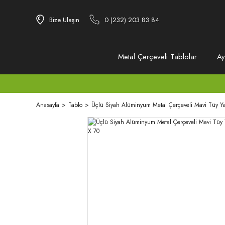
Bize Ulaşın
0 (232) 203 83 84
Metal Çerçeveli Tablolar
Ay
Anasayfa
Tablo
Üçlü Siyah Alüminyum Metal Çerçeveli Mavi Tüy Yapr