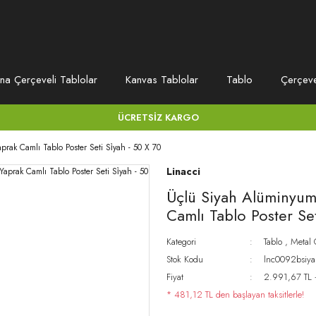
na Çerçeveli Tablolar
Kanvas Tablolar
Tablo
Çerçev
ÜCRETSİZ KARGO
ak Camlı Tablo Poster Seti Si̇yah - 50 X 70
Linacci
Üçlü Siyah Alüminyum
Camlı Tablo Poster Set
Kategori
Tablo
,
Metal 
Stok Kodu
lnc0092bsiy
Fiyat
2.991,67 TL
* 481,12 TL den başlayan taksitlerle!