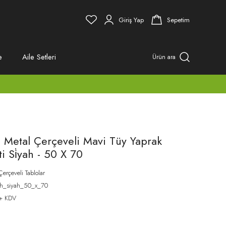
Giriş Yap
Sepetim
e
Aile Setleri
Ürün ara
 Metal Çerçeveli Mavi Tüy Yaprak
i Si̇yah - 50 X 70
Çerçeveli Tablolar
ah_siyah_50_x_70
 + KDV