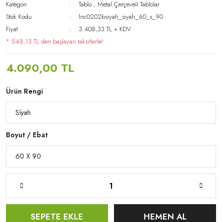
Kategori
Tablo
,
Metal Çerçeveli Tablolar
Stok Kodu
lnc0202bsiyah_siyah_60_x_90
Fiyat
3.408,33 TL + KDV
* 548,13 TL den başlayan taksitlerle!
4.090,00 TL
Ürün Rengi
Boyut / Ebat
SEPETE EKLE
HEMEN AL