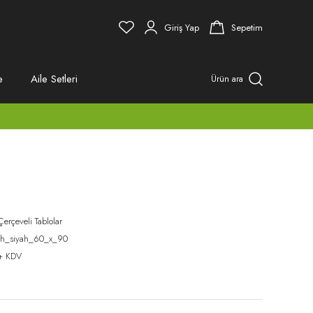
Giriş Yap
Sepetim
e
Aile Setleri
Ürün ara
Çerçeveli Tablolar
ah_siyah_60_x_90
+ KDV