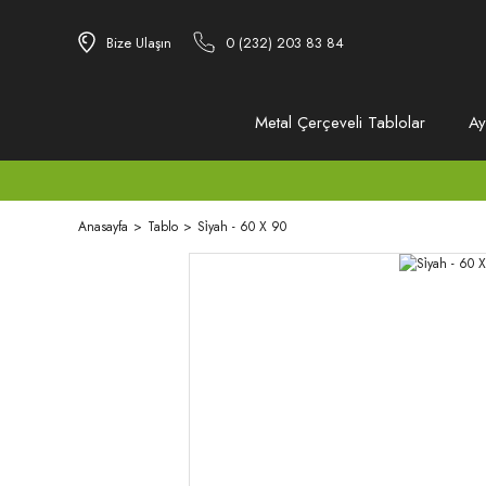
Bize Ulaşın
0 (232) 203 83 84
Metal Çerçeveli Tablolar
Ay
Anasayfa
Tablo
Si̇yah - 60 X 90