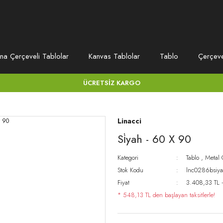
na Çerçeveli Tablolar
Kanvas Tablolar
Tablo
Çerçev
ÜCRETSİZ KARGO
Linacci
Si̇yah - 60 X 90
Kategori
Tablo
,
Metal 
Stok Kodu
lnc0286bsiy
Fiyat
3.408,33 TL 
* 548,13 TL den başlayan taksitlerle!