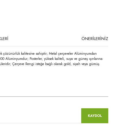
LERİ
ÖNERİLERİNİZ
ek çözünürlük kalitesine sahiptir; Metal çerçeveler Alüminyumdan
100 Alüminyumdur; Posterler, yüksek kaliteli, suya ve güneş ışınlarına
üleridir; Çerçeve Rengi isteğe bağlı olarak gold, siyah veya gümüş
niz.
KAYDOL