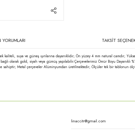
 YORUMLARI
TAKSİT SEÇENEK
k kaliteli, suya ve güneş ışınlarına dayanıklıdır; Ön yüzey 4 mm natural camdır; Yüks
ğe bağlı olarak gold, siyah veya gümüş yapılabilir.Çerçevelerimiz Ömür Boyu Dayanıklı %
e sahiptir; Metal çerçeveler Alüminyumdan üretilmektedir; Ölçüler tek bir tablonun ölç
rda yetersiz gördüğünüz noktaları öneri formunu kullanarak tarafımıza iletebilirsi
Bu ürüne ilk yorumu siz yapın!
Yorum Yaz