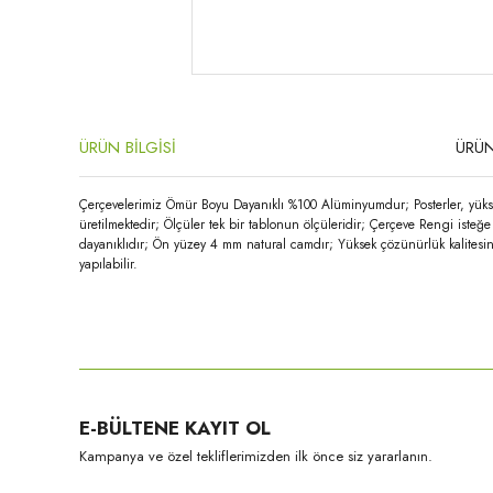
ÜRÜN BİLGİSİ
ÜRÜN
Çerçevelerimiz Ömür Boyu Dayanıklı %100 Alüminyumdur; Posterler, yükse
üretilmektedir; Ölçüler tek bir tablonun ölçüleridir; Çerçeve Rengi iste
dayanıklıdır; Ön yüzey 4 mm natural camdır; Yüksek çözünürlük kalitesin
yapılabilir.
Bu ürünün fiyat bilgisi, resim, ürün açıklamalarında ve diğer konula
Görüş ve önerileriniz için teşekkür ederiz.
Ürün resmi kalitesiz, bozuk veya görüntülenemiyor.
E-BÜLTENE KAYIT OL
Ürün açıklamasında eksik bilgiler bulunuyor.
Kampanya ve özel tekliflerimizden ilk önce siz yararlanın.
Ürün bilgilerinde hatalar bulunuyor.
Ürün fiyatı diğer sitelerden daha pahalı.