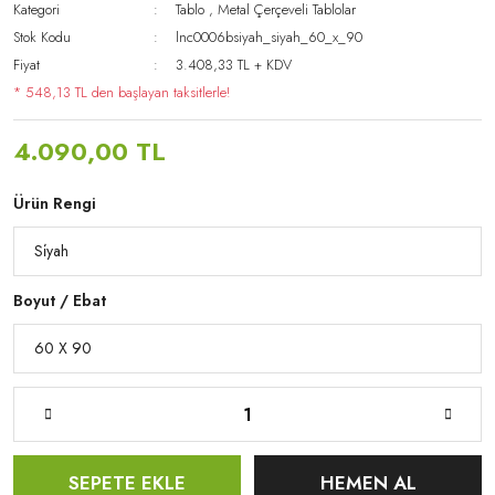
Kategori
Tablo
,
Metal Çerçeveli Tablolar
Stok Kodu
lnc0006bsiyah_siyah_60_x_90
Fiyat
3.408,33 TL + KDV
* 548,13 TL den başlayan taksitlerle!
4.090,00 TL
Ürün Rengi
Boyut / Ebat
SEPETE EKLE
HEMEN AL