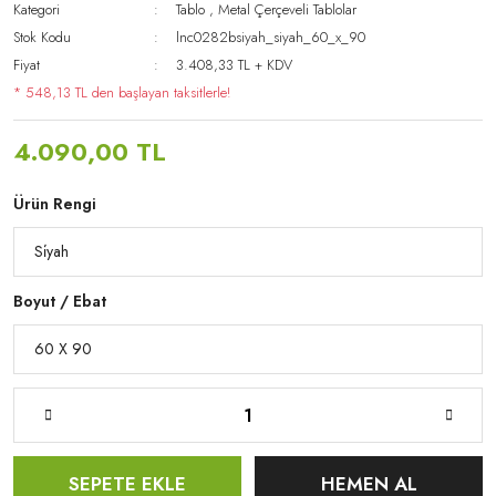
Kategori
Tablo
,
Metal Çerçeveli Tablolar
Stok Kodu
lnc0282bsiyah_siyah_60_x_90
Fiyat
3.408,33 TL + KDV
* 548,13 TL den başlayan taksitlerle!
4.090,00 TL
Ürün Rengi
Boyut / Ebat
SEPETE EKLE
HEMEN AL