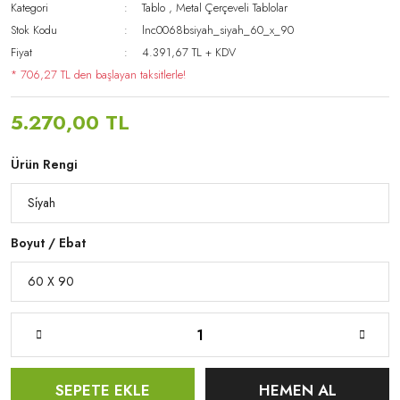
Kategori
Tablo
,
Metal Çerçeveli Tablolar
Stok Kodu
lnc0068bsiyah_siyah_60_x_90
Fiyat
4.391,67 TL + KDV
* 706,27 TL den başlayan taksitlerle!
5.270,00 TL
Ürün Rengi
Boyut / Ebat
SEPETE EKLE
HEMEN AL