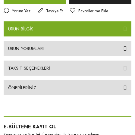
Yorum Yaz
Tavsiye Et
ÜRÜN BİLGİSİ
ÜRÜN YORUMLARI
TAKSİT SEÇENEKLERİ
ÖNERİLERİNİZ
E-BÜLTENE KAYIT OL
Kampanya ve özel tekliflerimizden ilk önce siz yararlanın.